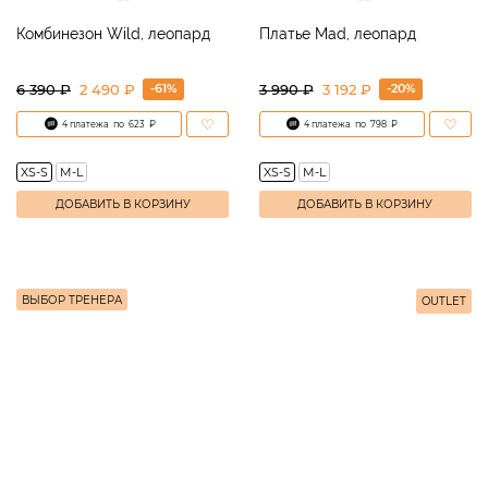
Комбинезон Wild, леопард
Платье Mad, леопард
-61%
-20%
6 390
₽
2 490 ₽
3 990
₽
3 192 ₽
4 платежа
по
623
₽
4 платежа
по
798
₽
XS-S
M-L
XS-S
M-L
ДОБАВИТЬ В КОРЗИНУ
ДОБАВИТЬ В КОРЗИНУ
ВЫБОР ТРЕНЕРА
OUTLET