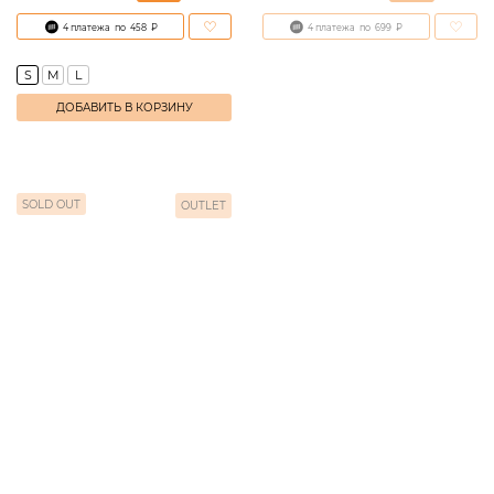
4 платежа
по
458
₽
4 платежа
по
699
₽
S
M
L
ДОБАВИТЬ В КОРЗИНУ
SOLD OUT
OUTLET