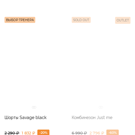
ВЫБОР ТРЕНЕРА
SOLD OUT
OUTLET
Шорты Savage black
Комбинезон Just me
-20%
-60%
2 290
₽
1 832 ₽
6 990
₽
2 796 ₽