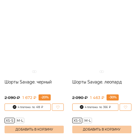
Шорты Savage, черный
Шорты Savage, леопард
-20%
-30%
2 090
₽
1 672 ₽
2 090
₽
1 463 ₽
4 платежа
по
418
₽
4 платежа
по
366
₽
XS-S
M-L
XS-S
M-L
ДОБАВИТЬ В КОРЗИНУ
ДОБАВИТЬ В КОРЗИНУ