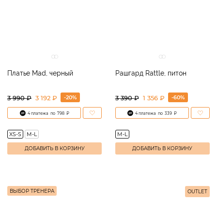
Платье Mad, черный
Рашгард Rattle, питон
-20%
-60%
3 990
₽
3 192 ₽
3 390
₽
1 356 ₽
4 платежа
по
798
₽
4 платежа
по
339
₽
XS-S
M-L
M-L
ДОБАВИТЬ В КОРЗИНУ
ДОБАВИТЬ В КОРЗИНУ
ВЫБОР ТРЕНЕРА
OUTLET