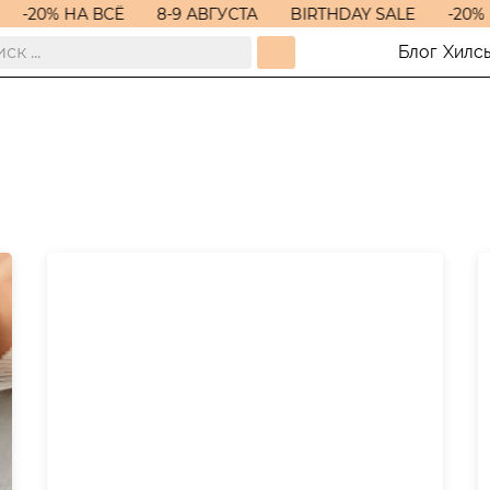
-20% НА ВСЁ
8-9 АВГУСТА
BIRTHDAY SALE
-20% 
Блог
Хилс