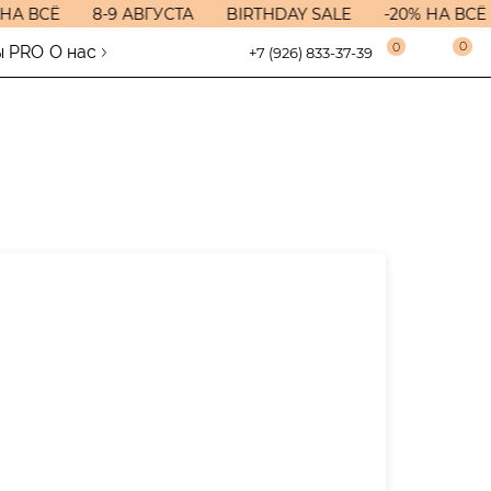
НА ВСЁ
8-9 АВГУСТА
BIRTHDAY SALE
-20% НА ВСЁ
0
0
ы PRO
О нас
+7 (926) 833-37-39