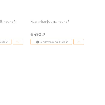
ft, черный
Краги-ботфорты, черный
6 490 ₽
 248
₽
4 платежа
по
1 623
₽