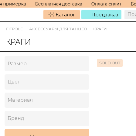
я примерка
Бесплатная доставка
Оплата сплит
Бе
Каталог
Предзаказ
FITPOLE
АКСЕССУАРЫ ДЛЯ ТАНЦЕВ
КРАГИ
КРАГИ
SOLD OUT
Размер
Цвет
Материал
Бренд