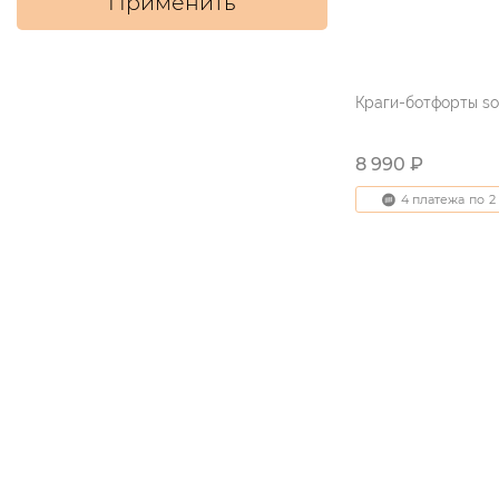
Применить
Краги-ботфорты so
8 990 ₽
4 платежа
по
2