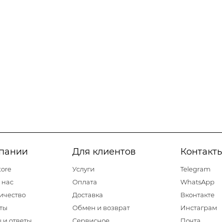
пании
Для клиентов
Контакт
tore
Услуги
Telegram
 нас
Оплата
WhatsApp
ичество
Доставка
Вконтакте
ты
Обмен и возврат
Инстаграм
 и ответы
Сервисное
Почта