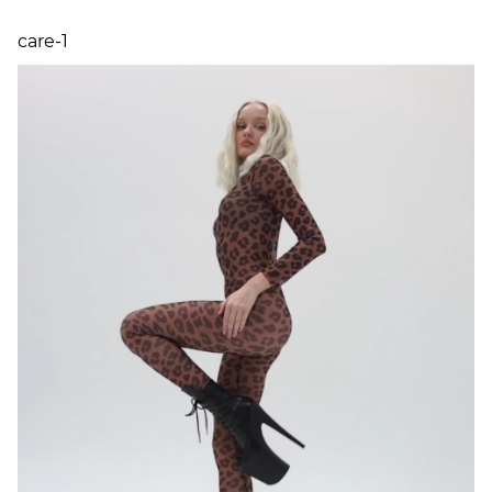
СДЭК. После оформления заказа мы согласуем
с вами удобный пункт выдачи в вашем городе
care-1
и сообщим актуальный срок доставки.
Самовывоз
доступен из магазинов в
Москве
(ул. 3-я Тверская-Ямская 44, м. Маяковская) и в
Санкт-Петербурге
(ул. Марата 62, м.
Лиговский проспект)