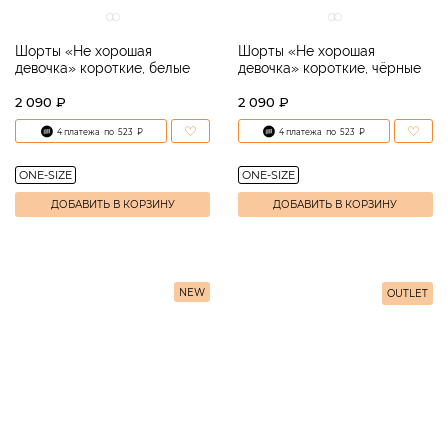
Шорты «Не хорошая
Шорты «Не хорошая
девочка» короткие, белые
девочка» короткие, чёрные
2 090 ₽
2 090 ₽
4 платежа
по
523
₽
4 платежа
по
523
₽
ONE-SIZE
ONE-SIZE
ДОБАВИТЬ В КОРЗИНУ
ДОБАВИТЬ В КОРЗИНУ
NEW
OUTLET