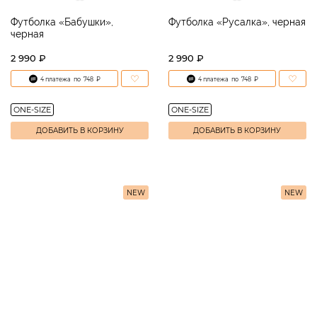
Футболка «Бабушки»,
Футболка «Русалка», черная
черная
2 990 ₽
2 990 ₽
4 платежа
по
748
₽
4 платежа
по
748
₽
ONE-SIZE
ONE-SIZE
ДОБАВИТЬ В КОРЗИНУ
ДОБАВИТЬ В КОРЗИНУ
NEW
NEW