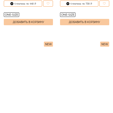
4 платежа
по
448
₽
4 платежа
по
738
₽
ONE-SIZE
ONE-SIZE
ДОБАВИТЬ В КОРЗИНУ
ДОБАВИТЬ В КОРЗИНУ
NEW
NEW