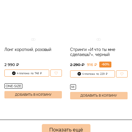
Лонг короткий, розовый
Стринги «И что ты мне
сделаешь?», черный
-60%
2 990 ₽
2 290
₽
916 ₽
4 платежа
по
748
₽
4 платежа
по
229
₽
ONE-SIZE
M
ДОБАВИТЬ В КОРЗИНУ
ДОБАВИТЬ В КОРЗИНУ
Показать ещё