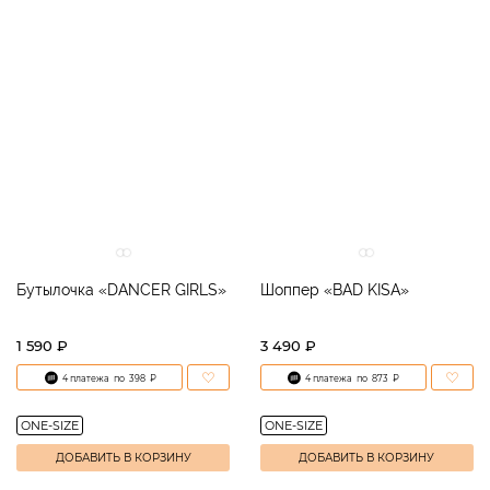
Бутылочка «DANCER GIRLS»
Шоппер «BAD KISA»
1 590 ₽
3 490 ₽
4 платежа
по
398
₽
4 платежа
по
873
₽
ONE-SIZE
ONE-SIZE
ДОБАВИТЬ В КОРЗИНУ
ДОБАВИТЬ В КОРЗИНУ