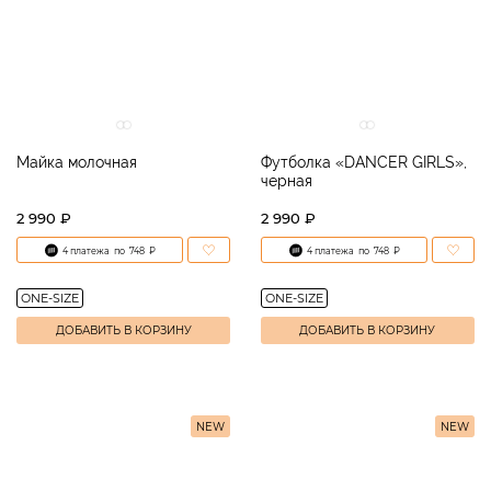
Майка молочная
Футболка «DANCER GIRLS»,
черная
2 990 ₽
2 990 ₽
4 платежа
по
748
₽
4 платежа
по
748
₽
ONE-SIZE
ONE-SIZE
ДОБАВИТЬ В КОРЗИНУ
ДОБАВИТЬ В КОРЗИНУ
NEW
NEW