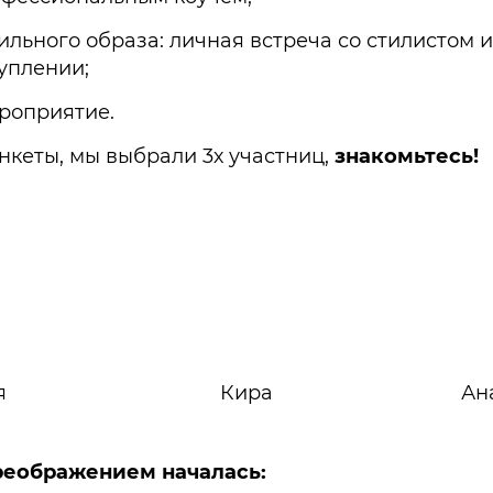
ильного образа: личная встреча со стилистом
уплении;
роприятие.
нкеты, мы выбрали 3х участниц,
знакомьтесь!
я
Кира
Ан
реображением началась: