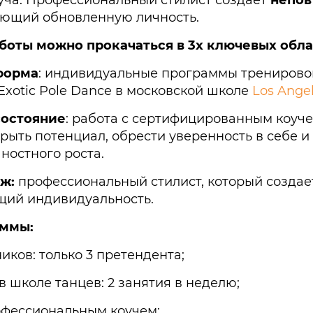
ающий обновленную личность.
аботы
можно
прокача
ться
в 3х ключевых обла
форма
: индивидуальные программы тренирово
xotic Pole Danсe в московской школе
Los Ange
состояние
: работа с сертифицированным коуче
рыть потенциал, обрести уверенность в себе и
ностного роста.
ж:
профессиональный стилист, который создает
ий индивидуальность.
аммы:
ников: только 3 претендента;
в школе танцев: 2 занятия в неделю;
офессиональным коучем;