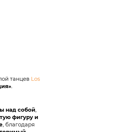
олой танцев
Los
ция»
.
ы над собой
,
тую фигуру и
е
, благодаря
торимый