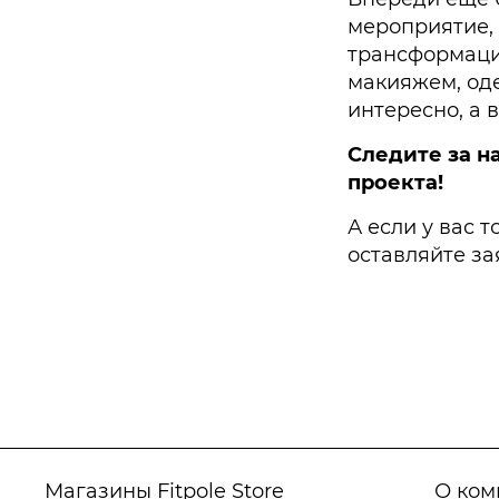
мероприятие, 
трансформаци
макияжем, од
интересно, а 
Следите за н
проекта!
А если у вас 
оставляйте за
Магазины Fitpole Store
О ком