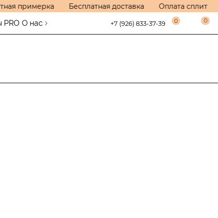
ная примерка
Бесплатная доставка
Оплата сплит
0
0
ы PRO
О нас
+7 (926) 833-37-39