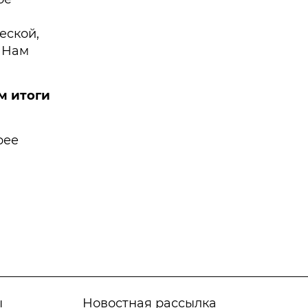
еской,
 Нам
м итоги
рее
ы
Новостная рассылка