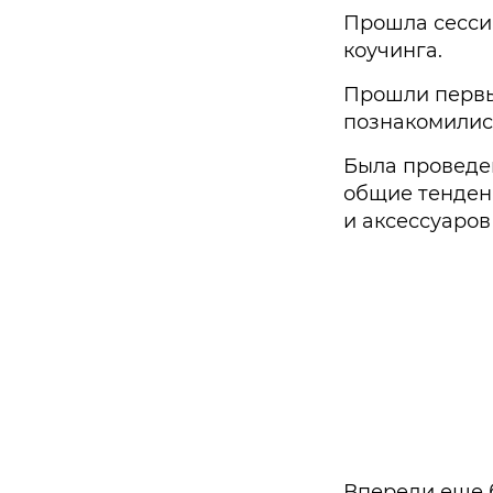
Прошла сессия
коучинга.
Прошли первые
познакомилис
Была проведен
общие тенден
и аксессуаров
Впереди еще б