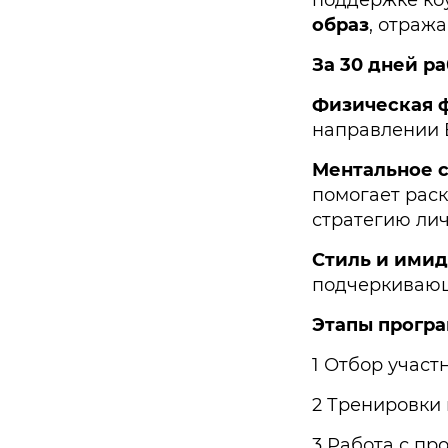
образ
, отраж
За 30 дней р
Физическая 
направлении E
Ментальное 
помогает раск
стратегию лич
Стиль и имид
подчеркивающ
Этапы прогр
1 Отбор участ
2 Тренировки 
3 Работа с пр