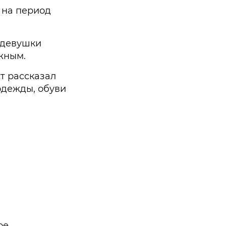
 на период
м девушки
жным.
т рассказал
одежды, обуви
ое