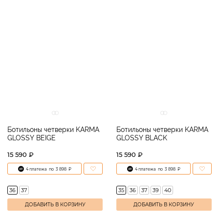
Ботильоны четверки KARMA
Ботильоны четверки KARMA
GLOSSY BEIGE
GLOSSY BLACK
15 590 ₽
15 590 ₽
4 платежа
по
3 898
₽
4 платежа
по
3 898
₽
36
37
35
36
37
39
40
ДОБАВИТЬ В КОРЗИНУ
ДОБАВИТЬ В КОРЗИНУ