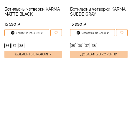
Ботильоны четверки KARMA
Ботильоны четверки KARMA
MATTE BLACK
SUEDE GRAY
15 590 ₽
15 990 ₽
4 платежа
по
3 898
₽
4 платежа
по
3 998
₽
36
37
38
35
36
37
38
ДОБАВИТЬ В КОРЗИНУ
ДОБАВИТЬ В КОРЗИНУ