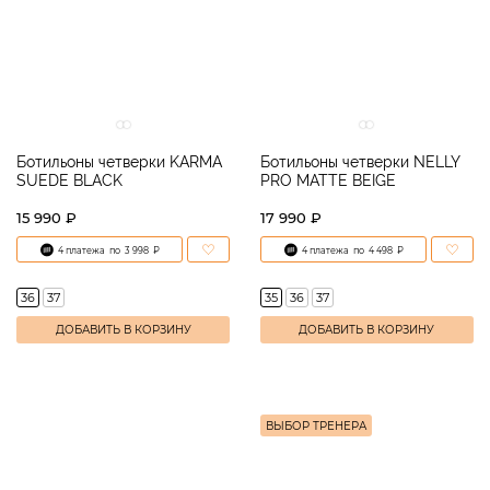
Ботильоны четверки KARMA
Ботильоны четверки NELLY
SUEDE BLACK
PRO MATTE BEIGE
15 990 ₽
17 990 ₽
4 платежа
по
3 998
₽
4 платежа
по
4 498
₽
36
37
35
36
37
ДОБАВИТЬ В КОРЗИНУ
ДОБАВИТЬ В КОРЗИНУ
ВЫБОР ТРЕНЕРА