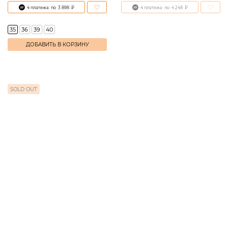
4 платежа
по
3 898
₽
4 платежа
по
4 248
₽
35
36
39
40
ДОБАВИТЬ В КОРЗИНУ
SOLD OUT