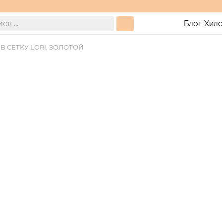
Блог
Хил
В СЕТКУ LORI, ЗОЛОТОЙ
4 платежа п
Оформи карту и получи
кешбека.
Оформить ка
Таблица размеров