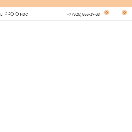
0
0
сы PRO
О нас
+7 (926) 833-37-39
о
 500 бонусов на первую покупку. 5% постоянного
рту