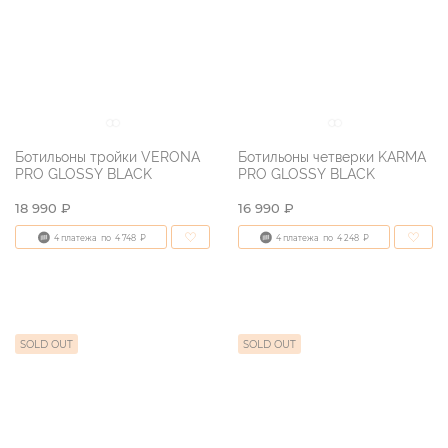
Ботильоны тройки VERONA
Ботильоны четверки KARMA
PRO GLOSSY BLACK
PRO GLOSSY BLACK
18 990 ₽
16 990 ₽
4 платежа
по
4 748
₽
4 платежа
по
4 248
₽
SOLD OUT
SOLD OUT