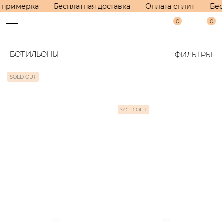
 примерка
Бесплатная доставка
Оплата сплит
Бес
0
0
БОТИЛЬОНЫ
ФИЛЬТРЫ
SOLD OUT
SOLD OUT