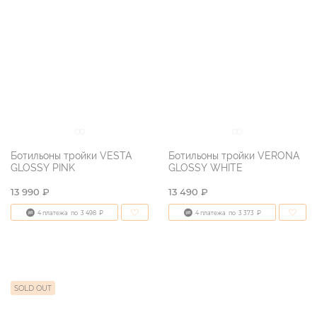
Ботильоны тройки VESTA
Ботильоны тройки VERONA
GLOSSY PINK
GLOSSY WHITE
13 990 ₽
13 490 ₽
4 платежа
по
3 498
₽
4 платежа
по
3 373
₽
SOLD OUT