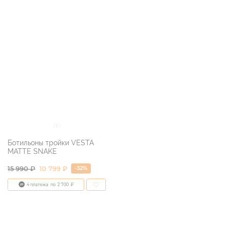
Ботильоны тройки VESTA
MATTE SNAKE
-32%
15 990
₽
10 799 ₽
4 платежа
по
2 700
₽