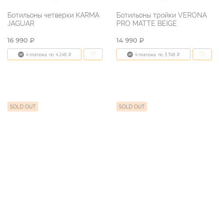
Ботильоны четверки KARMA
Ботильоны тройки VERONA
JAGUAR
PRO MATTE BEIGE
16 990 ₽
14 990 ₽
4 платежа
по
4 248
₽
4 платежа
по
3 748
₽
SOLD OUT
SOLD OUT