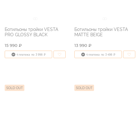
Ботильоны тройки VESTA
Ботильоны тройки VESTA
PRO GLOSSY BLACK
MATTE BEIGE
15 990 ₽
13 990 ₽
4 платежа
по
3 998
₽
4 платежа
по
3 498
₽
SOLD OUT
SOLD OUT