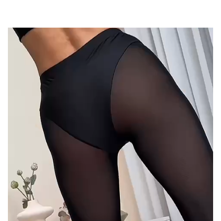
осуществляется Транспортной компанией
СДЭК. После оформления заказа мы согласуем
с вами удобный пункт выдачи в вашем городе
и сообщим актуальный срок доставки.
Самовывоз
доступен из магазинов в
Москве
(ул. 3-я Тверская-Ямская 44, м. Маяковская) и в
Санкт-Петербурге
(ул. Марата 62, м.
Лиговский проспект)