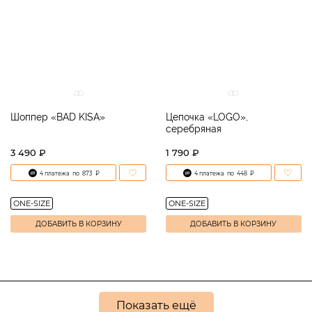
Шоппер «BAD KISA»
Цепочка «LOGO»,
серебряная
3 490 ₽
1 790 ₽
4 платежа
по
873
₽
4 платежа
по
448
₽
ONE-SIZE
ONE-SIZE
ДОБАВИТЬ В КОРЗИНУ
ДОБАВИТЬ В КОРЗИНУ
Показать ещё