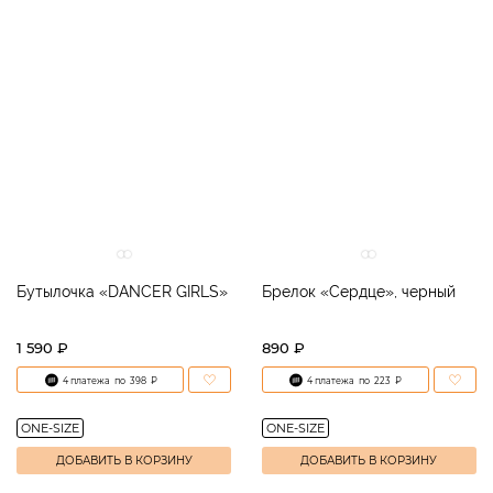
Бутылочка «DANCER GIRLS»
Брелок «Сердце», черный
1 590 ₽
890 ₽
4 платежа
по
398
₽
4 платежа
по
223
₽
ONE-SIZE
ONE-SIZE
ДОБАВИТЬ В КОРЗИНУ
ДОБАВИТЬ В КОРЗИНУ