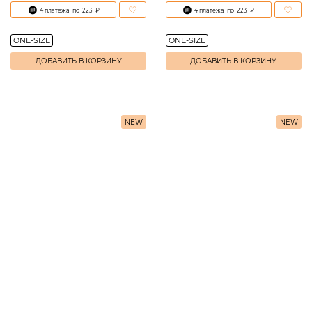
4 платежа
по
223
₽
4 платежа
по
223
₽
ONE-SIZE
ONE-SIZE
ДОБАВИТЬ В КОРЗИНУ
ДОБАВИТЬ В КОРЗИНУ
NEW
NEW