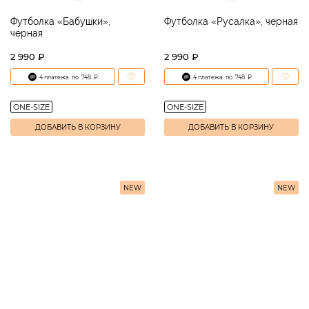
Футболка «Бабушки»,
Футболка «Русалка», черная
черная
2 990 ₽
2 990 ₽
4 платежа
по
748
₽
4 платежа
по
748
₽
ONE-SIZE
ONE-SIZE
ДОБАВИТЬ В КОРЗИНУ
ДОБАВИТЬ В КОРЗИНУ
NEW
NEW