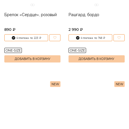
Брелок «Сердце», розовый
Рашгард, бордо
890 ₽
2 990 ₽
4 платежа
по
223
₽
4 платежа
по
748
₽
ONE-SIZE
ONE-SIZE
ДОБАВИТЬ В КОРЗИНУ
ДОБАВИТЬ В КОРЗИНУ
NEW
NEW