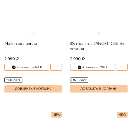
Майка молочная
Футболка «DANCER GIRLS»,
черная
2 990 ₽
2 990 ₽
4 платежа
по
748
₽
4 платежа
по
748
₽
ONE-SIZE
ONE-SIZE
ДОБАВИТЬ В КОРЗИНУ
ДОБАВИТЬ В КОРЗИНУ
NEW
NEW