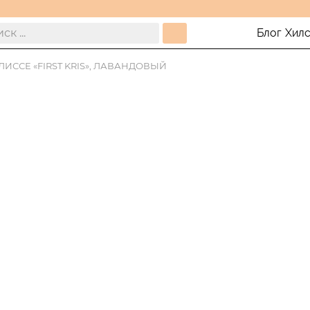
Блог
Хил
ИССЕ «FIRST KRIS», ЛАВАНДОВЫЙ
4 платежа п