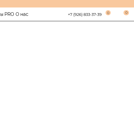
0
0
сы PRO
О нас
+7 (926) 833-37-39
о