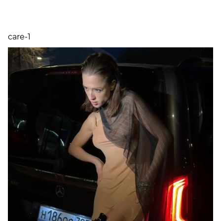
осуществляется Транспортной компанией
СДЭК. После оформления заказа мы согласуем
с вами удобный пункт выдачи в вашем городе
care-1
и сообщим актуальный срок доставки.
Самовывоз
доступен из магазинов в
Москве
(ул. 3-я Тверская-Ямская 44, м. Маяковская) и в
Санкт-Петербурге
(ул. Марата 62, м.
Лиговский проспект)