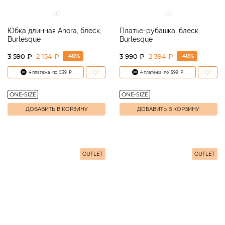
Юбка длинная Anora, блеск,
Платье-рубашка, блеск,
Burlesque
Burlesque
-40%
-40%
3 590
₽
2 154 ₽
3 990
₽
2 394 ₽
4 платежа
по
539
₽
4 платежа
по
599
₽
ONE-SIZE
ONE-SIZE
ДОБАВИТЬ В КОРЗИНУ
ДОБАВИТЬ В КОРЗИНУ
OUTLET
OUTLET