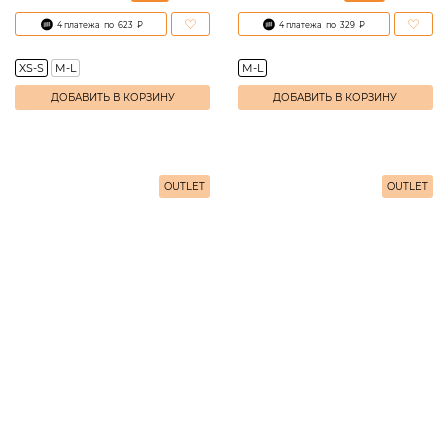
4 платежа
по
623
₽
4 платежа
по
329
₽
XS-S
M-L
M-L
ДОБАВИТЬ В КОРЗИНУ
ДОБАВИТЬ В КОРЗИНУ
OUTLET
OUTLET