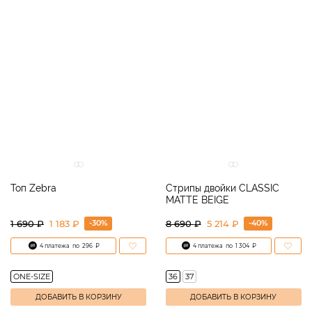
Топ Zebra
Стрипы двойки CLASSIC
MATTE BEIGE
-30%
-40%
1 690
₽
1 183 ₽
8 690
₽
5 214 ₽
4 платежа
по
296
₽
4 платежа
по
1 304
₽
ONE-SIZE
36
37
ДОБАВИТЬ В КОРЗИНУ
ДОБАВИТЬ В КОРЗИНУ