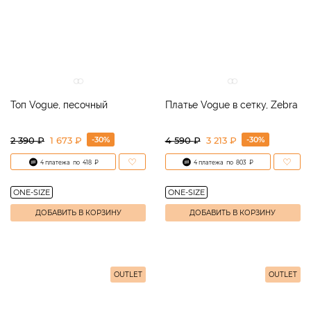
Топ Vogue, песочный
Платье Vogue в сетку, Zebra
-30%
-30%
2 390
₽
1 673 ₽
4 590
₽
3 213 ₽
4 платежа
по
418
₽
4 платежа
по
803
₽
ONE-SIZE
ONE-SIZE
ДОБАВИТЬ В КОРЗИНУ
ДОБАВИТЬ В КОРЗИНУ
OUTLET
OUTLET