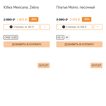
Юбка Mexicana, Zebra
Платье Monro, песочный
-30%
-30%
2 590
₽
1 813 ₽
3 590
₽
2 513 ₽
4 платежа
по
453
₽
4 платежа
по
628
₽
ONE-SIZE
XS-S
M
ДОБАВИТЬ В КОРЗИНУ
ДОБАВИТЬ В КОРЗИНУ
OUTLET
OUTLET