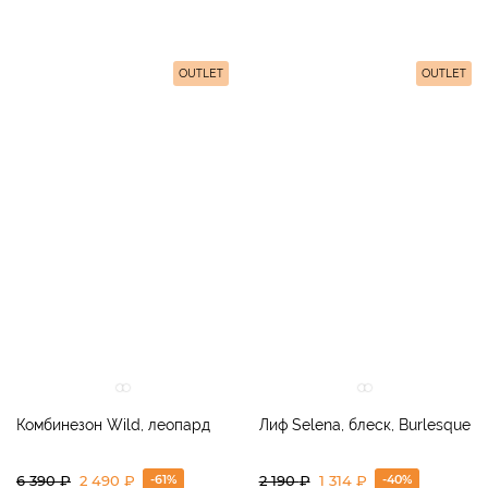
OUTLET
OUTLET
Комбинезон Wild, леопард
Лиф Selena, блеск, Burlesque
-61%
-40%
6 390
₽
2 490 ₽
2 190
₽
1 314 ₽