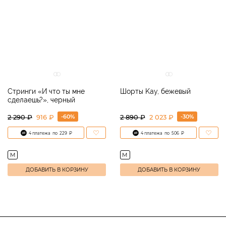
Стринги «И что ты мне
Шорты Kay, бежевый
сделаешь?», черный
-60%
-30%
2 290
₽
916 ₽
2 890
₽
2 023 ₽
4 платежа
по
229
₽
4 платежа
по
506
₽
M
M
ДОБАВИТЬ В КОРЗИНУ
ДОБАВИТЬ В КОРЗИНУ